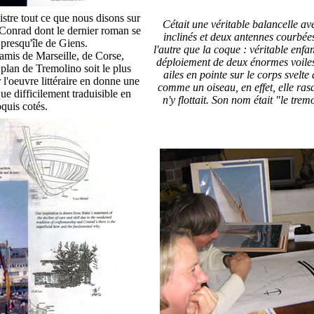
istre tout ce que nous disons sur
Cétait une véritable balancelle av
r Conrad dont le dernier roman se
inclinés et deux antennes courbées
 presqu'île de Giens.
l'autre que la coque : véritable enfa
s amis de Marseille, de Corse,
déploiement de deux énormes voiles
plan de Tremolino soit le plus
ailes en pointe sur le corps svelte
 l'oeuvre littéraire en donne une
comme un oiseau, en effet, elle rasa
que difficilement traduisible en
n'y flottait. Son nom était "le tr
quis cotés.